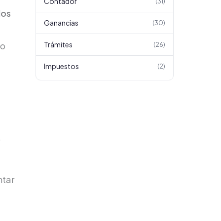
Contador
(
31
)
los
Ganancias
(
30
)
Trámites
o
(
26
)
Impuestos
(
2
)
.
ntar