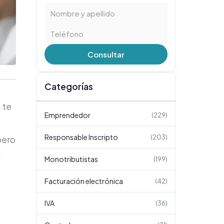
Consultar
Categorías
 te
Emprendedor
(
229
)
Responsable Inscripto
(
203
)
pero
Monotributistas
(
199
)
Facturación electrónica
(
42
)
IVA
(
36
)