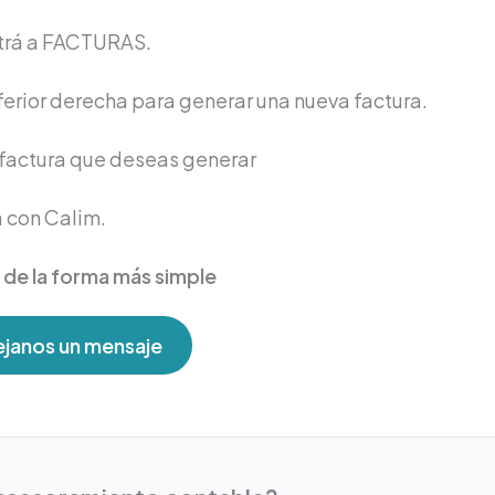
ntrá a FACTURAS.
nferior derecha para generar una nueva factura.
 factura que deseas generar
a con Calim.
de la forma más simple
janos un mensaje