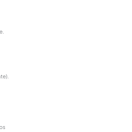
e.
te).
dos