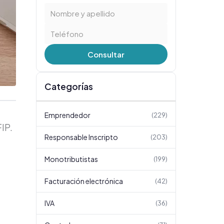
Consultar
Categorías
Emprendedor
(
229
)
IP.
Responsable Inscripto
(
203
)
Monotributistas
(
199
)
Facturación electrónica
(
42
)
IVA
(
36
)