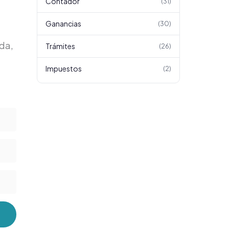
Contador
(
31
)
Ganancias
(
30
)
ada,
Trámites
(
26
)
Impuestos
(
2
)