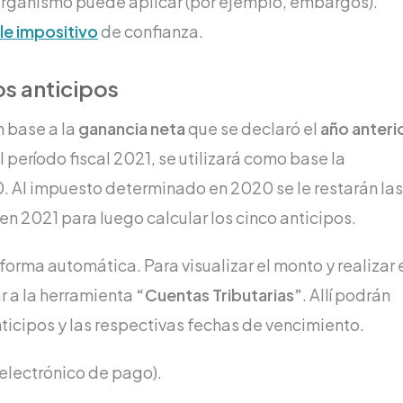
 organismo puede aplicar (por ejemplo, embargos).
le impositivo
de confianza.
os anticipos
n base a la
ganancia neta
que se declaró el
año anteri
 período fiscal 2021, se utilizará como base la
 Al impuesto determinado en 2020 se le restarán las
 2021 para luego calcular los cinco anticipos.
 forma automática. Para visualizar el monto y realizar 
r a la herramienta
“Cuentas Tributarias”
. Allí podrán
nticipos y las respectivas fechas de vencimiento.
 electrónico de pago).