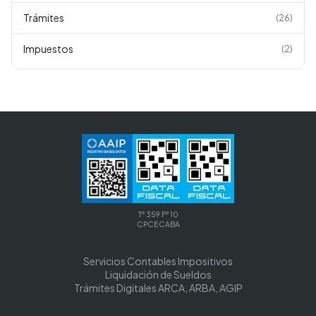
Trámites
(
26
)
Impuestos
(
2
)
Tº 359 Fº 10
CPCECABA
Servicios Contables Impositivos
Liquidación de Sueldos
Trámites Digitales ARCA, ARBA, AGIP