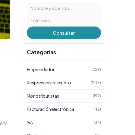
Consultar
Categorías
Emprendedor
(
229
)
Responsable Inscripto
(
203
)
Monotributistas
(
199
)
Facturación electrónica
(
42
)
IVA
mal
(
36
)