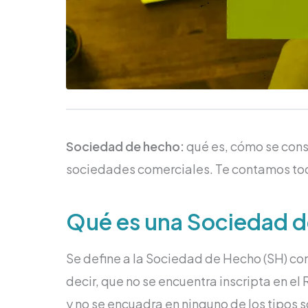
Sociedad de hecho:
qué es, cómo se const
sociedades comerciales. Te contamos tod
Qué es una Sociedad 
Se define a la Sociedad de Hecho (SH) c
decir, que no se encuentra inscripta en e
y no se encuadra en ninguno de los tipos so