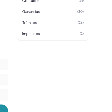
Contador
(
31
)
Ganancias
(
30
)
Trámites
(
26
)
Impuestos
(
2
)