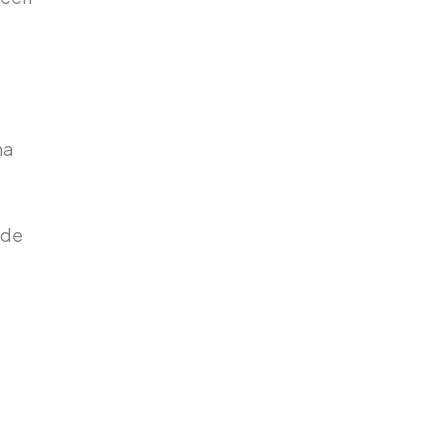
na
 de