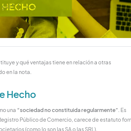
ituye y qué ventajas tiene en relación a otras
o en la nota.
de Hecho
omo una
“sociedad no constituida regularmente”
. Es
l Registro Público de Comercio, carece de estatuto for
cietarios (como lo son las SA o las SRL).