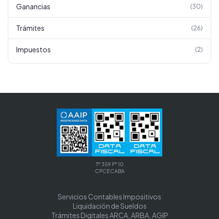
Ganancias
(
30
)
Trámites
(
26
)
Impuestos
(
2
)
Tº 359 Fº 10
CPCECABA
Servicios Contables Impositivos
Liquidación de Sueldos
Trámites Digitales ARCA, ARBA, AGIP