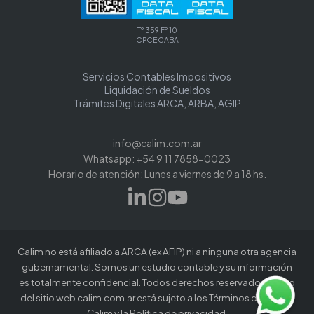
Tº 359 Fº 10
CPCECABA
Servicios Contables Impositivos
Liquidación de Sueldos
Trámites Digitales ARCA, ARBA, AGIP
info@calim.com.ar
Whatsapp: +54 9 11 7858-0023
Horario de atención: Lunes a viernes de 9 a 18 hs.
Calim no está afiliado a ARCA (ex AFIP) ni a ninguna otra agencia
gubernamental. Somos un estudio contable y su información
es totalmente confidencial. Todos derechos reservados. El uso
del sitio web calim.com.ar está sujeto a los Términos de uso de
Calim y la Política de privacidad.