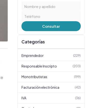
Consultar
Categorías
Emprendedor
(
229
)
s
Responsable Inscripto
(
203
)
Monotributistas
te
(
199
)
Facturación electrónica
(
42
)
IVA
(
36
)