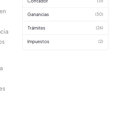
Contador
(
31
)
 en
Ganancias
(
30
)
Trámites
(
26
)
ncia
os
Impuestos
(
2
)
la
es