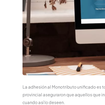
La adhesión al Monotributo unificado es 
provincial aseguraron que aquellos que i
cuando así lo deseen.