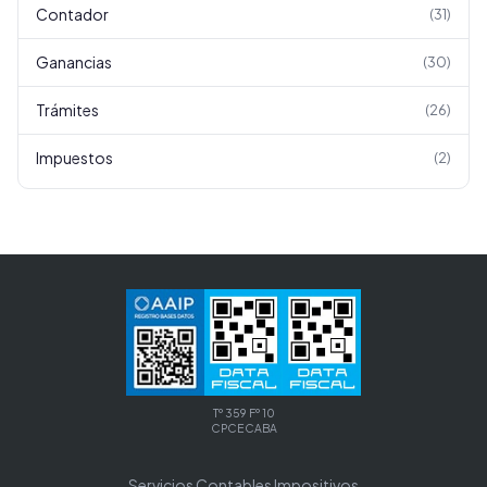
Contador
(
31
)
Ganancias
(
30
)
Trámites
(
26
)
Impuestos
(
2
)
Tº 359 Fº 10
CPCECABA
Servicios Contables Impositivos