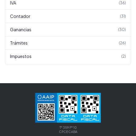
IVA
(
36
)
Contador
(
31
)
Ganancias
(
30
)
Trámites
(
26
)
Impuestos
(
2
)
Tº 359 Fº 10
CPCECABA