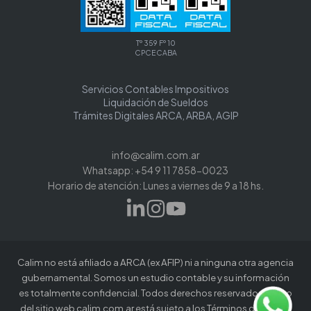
Tº 359 Fº 10
CPCECABA
Servicios Contables Impositivos
Liquidación de Sueldos
Trámites Digitales ARCA, ARBA, AGIP
info@calim.com.ar
Whatsapp: +54 9 11 7858-0023
Horario de atención: Lunes a viernes de 9 a 18 hs.
Calim no está afiliado a ARCA (ex AFIP) ni a ninguna otra agencia
gubernamental. Somos un estudio contable y su información
es totalmente confidencial. Todos derechos reservados. El uso
del sitio web calim.com.ar está sujeto a los Términos de uso de