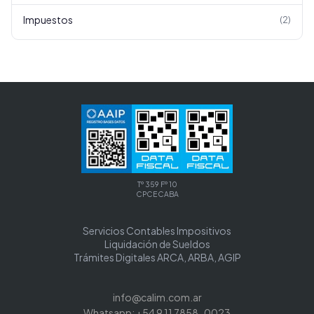
Impuestos
(
2
)
Tº 359 Fº 10
CPCECABA
Servicios Contables Impositivos
Liquidación de Sueldos
Trámites Digitales ARCA, ARBA, AGIP
info@calim.com.ar
Whatsapp: +54 9 11 7858-0023