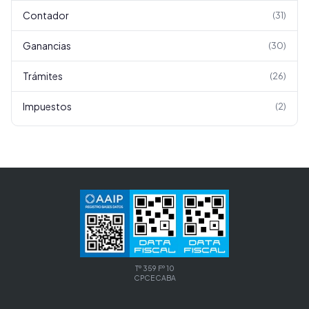
Contador
(
31
)
Ganancias
(
30
)
Trámites
(
26
)
Impuestos
(
2
)
Tº 359 Fº 10
CPCECABA