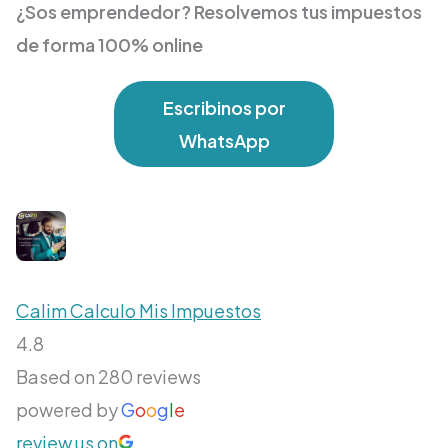
¿Sos emprendedor? Resolvemos tus impuestos
de forma 100% online
Escribinos por
WhatsApp
Calim Calculo Mis Impuestos
4.8
Based on 280 reviews
powered by
G
o
o
g
l
e
review us on