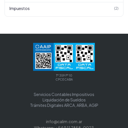
Impuestos
(
2
)
Tº 359 Fº 10
CPCECABA
Servicios Contables Impositivos
Liquidación de Sueldos
Trámites Digitales ARCA, ARBA, AGIP
info@calim.com.ar
Whatsapp: +54 9 11 7858-0023