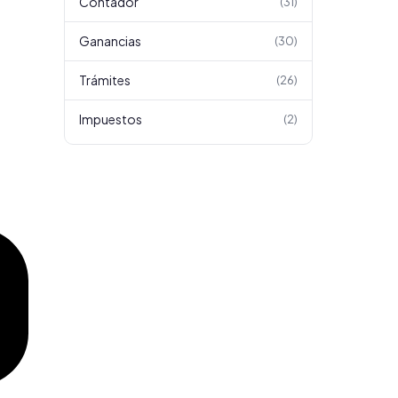
Contador
(
31
)
Ganancias
(
30
)
Trámites
(
26
)
Impuestos
(
2
)