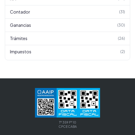
Contador
(
31
)
Ganancias
(
30
)
Trámites
(
26
)
Impuestos
(
2
)
Tº 359 Fº 10
CPCECABA