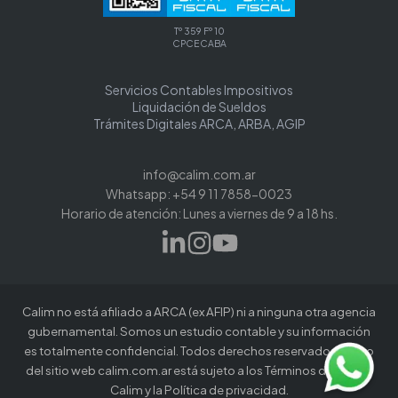
Tº 359 Fº 10
CPCECABA
Servicios Contables Impositivos
Liquidación de Sueldos
Trámites Digitales ARCA, ARBA, AGIP
info@calim.com.ar
Whatsapp: +54 9 11 7858-0023
Horario de atención: Lunes a viernes de 9 a 18 hs.
Calim no está afiliado a ARCA (ex AFIP) ni a ninguna otra agencia
gubernamental. Somos un estudio contable y su información
es totalmente confidencial. Todos derechos reservados. El uso
del sitio web calim.com.ar está sujeto a los Términos de uso de
Calim y la Política de privacidad.