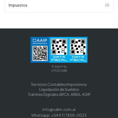
Impuestos
(
2
)
Tº 359 Fº 10
CPCECABA
Servicios Contables Impositivos
Liquidación de Sueldos
Trámites Digitales ARCA, ARBA, AGIP
info@calim.com.ar
Whatsapp: +54 9 11 7858-0023