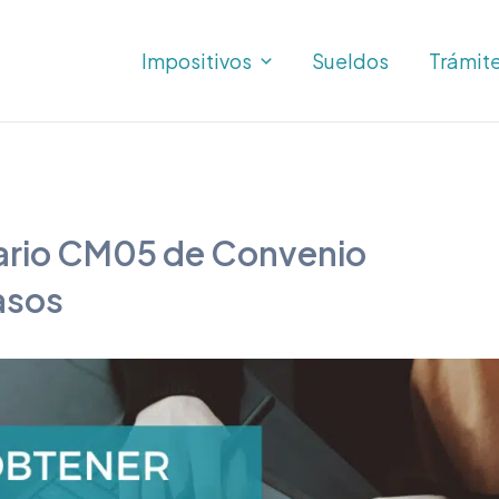
Impositivos
Sueldos
Trámit
ario CM05 de Convenio
pasos