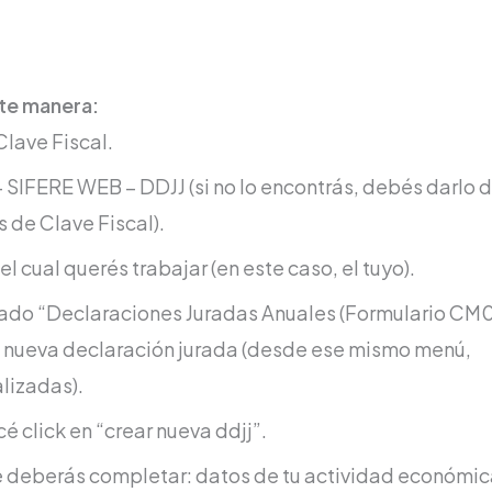
nte manera:
Clave Fiscal.
 – SIFERE WEB – DDJJ (si no lo encontrás, debés darlo 
 de Clave Fiscal).
l cual querés trabajar (en este caso, el tuyo).
ulado “Declaraciones Juradas Anuales
(Formulario CM0
una nueva declaración jurada (desde ese mismo menú,
alizadas).
é click en “crear nueva ddjj”.
e deberás completar: datos de tu actividad económic