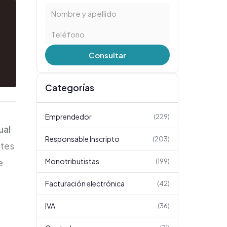
Consultar
Categorías
Emprendedor
(
229
)
ual
Responsable Inscripto
(
203
)
ntes
Monotributistas
e
(
199
)
Facturación electrónica
(
42
)
IVA
(
36
)