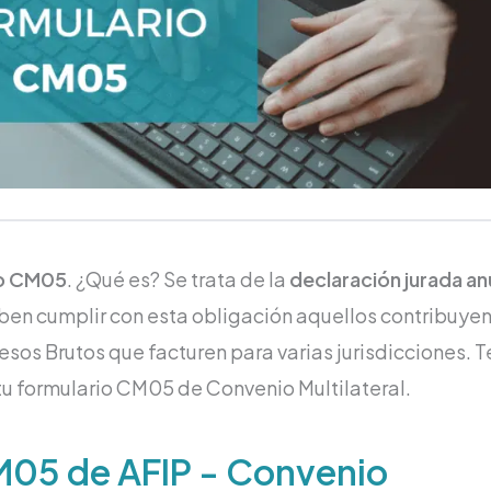
io CM05
. ¿Qué es? Se trata de la
declaración jurada an
ben cumplir con esta obligación aquellos contribuye
esos Brutos que facturen para varias jurisdicciones. T
u formulario CM05 de Convenio Multilateral.
CM05 de AFIP - Convenio