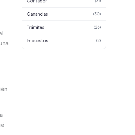
Contador
(
31
)
Ganancias
(
30
)
Trámites
(
26
)
al
Impuestos
(
2
)
 una
ién
ra
ué