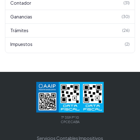
Contador
(
31
)
Ganancias
(
30
)
Trámites
(
26
)
Impuestos
(
2
)
Tº 359 Fº 10
CPCECABA
Servicios Contables Impositivos