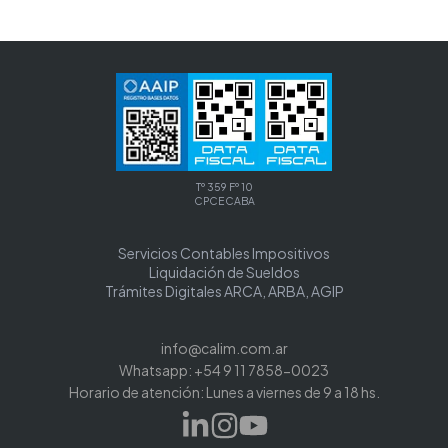
Tº 359 Fº 10
CPCECABA
Servicios Contables Impositivos
Liquidación de Sueldos
Trámites Digitales ARCA, ARBA, AGIP
info@calim.com.ar
Whatsapp: +54 9 11 7858-0023
Horario de atención: Lunes a viernes de 9 a 18 hs.