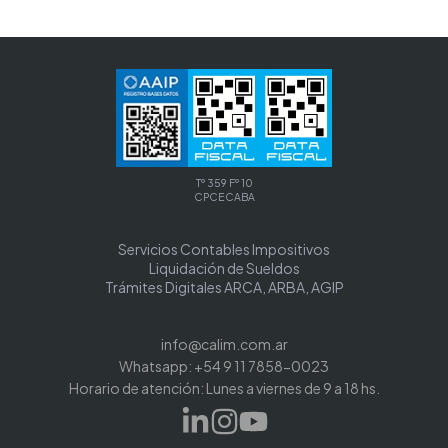
Tº 359 Fº 10
CPCECABA
Servicios Contables Impositivos
Liquidación de Sueldos
Trámites Digitales ARCA, ARBA, AGIP
info@calim.com.ar
Whatsapp: +54 9 11 7858-0023
Horario de atención: Lunes a viernes de 9 a 18 hs.