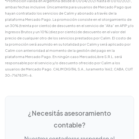
*Promoción válida en Argentina desde el 01/04/2021 hasta el 01/10/2021 ,
ambas fechas inclusive. Únicamente para usuarios de Mercado Pago que
hayan contratado los servicios de Calim y abonado a través de la
plataforma Mercado Pago. La promoción consiste en el otorgamiento de
un 30% (treinta por ciento) de descuento en el servicio de “Alta” en AFIP y/o
Ingresos Brutos y un 10% (diez por ciento) de descuento en el valor del
precio de cualquier otro de los servicios prestados por Calim. El costo de
la promoción será asumido en su totalidad por Calim y será aplicado por
Calim con anterioridad al momento de la gestión del pago en la
plataforma Mercado Pago. En ningún caso MercadoLibre S.R.L. será
responsable por el servicio y/o descuento ofrecido por Calim a los
usuarios de Mercado Pago. CALIM DIGITAL S.A., Juramento 1662, CABA, CUIT
30-71678391-6.
¿Necesitás asesoramiento
contable?
Nuestros contadores responden al