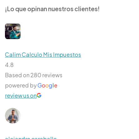
¡Lo que opinan nuestros clientes!
Calim Calculo Mis Impuestos
4.8
Based on 280 reviews
powered by
G
o
o
g
l
e
review us on
alejandro caraballo