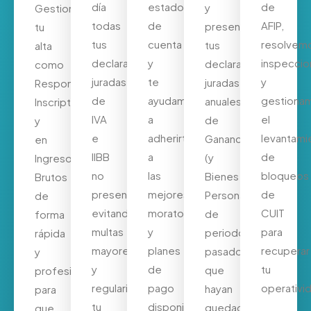
día
estado
de
y
Gestionamos
todas
de
AFIP,
presentamos
tu
tus
cuenta
resolvem
tus
alta
declaraciones
y
inspecci
declaraciones
como
juradas
te
y
juradas
Responsable
de
ayudamos
gestiona
anuales
Inscripto
IVA
a
el
de
y
e
adherirte
levantami
Ganancias
en
IIBB
a
de
(y
Ingresos
no
las
bloqueos
Bienes
Brutos
presentadas,
mejores
de
Personales)
de
evitando
moratorias
CUIT
de
forma
multas
y
para
periodos
rápida
mayores
planes
recuperar
pasados
y
y
de
tu
que
profesional
regularizando
pago
operativi
hayan
para
tu
disponibles
quedado
que