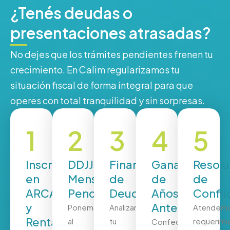
¿Tenés deudas o
presentaciones atrasadas?
No dejes que los trámites pendientes frenen tu
crecimiento. En Calim regularizamos tu
situación fiscal de forma integral para que
operes con total tranquilidad y sin sorpresas.
1
2
3
4
5
Inscripción
DDJJ
Financiación
Ganancias
Resolu
en
Mensuales
de
de
de
ARCA
Pendientes
Deudas
Años
Confli
y
Anteriores
Ponemos
Analizamos
Atendem
Rentas
al
tu
requerimi
Confeccionamos