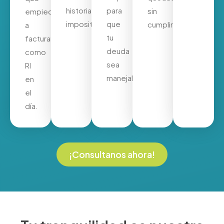
historial
para
sin
empieces
impositivo.
que
cumplir.
a
tu
facturar
deuda
como
sea
RI
manejable.
en
el
día.
¡Consultanos ahora!