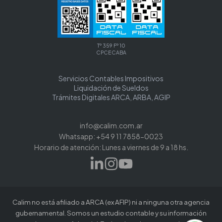
Tº 359 Fº 10
CPCECABA
Servicios Contables Impositivos
Liquidación de Sueldos
Trámites Digitales ARCA, ARBA, AGIP
info@calim.com.ar
Whatsapp: +54 9 11 7858-0023
Horario de atención: Lunes a viernes de 9 a 18 hs.
Calim no está afiliado a ARCA (ex AFIP) ni a ninguna otra agencia
gubernamental. Somos un estudio contable y su información