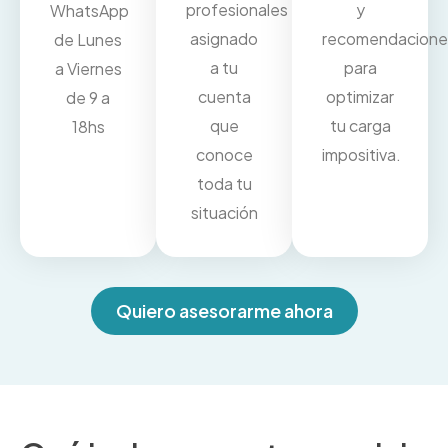
profesionales
y
WhatsApp
asignado
recomendacione
de Lunes
a tu
para
a Viernes
cuenta
optimizar
de 9 a
que
tu carga
18hs
conoce
impositiva.
toda tu
situación
Quiero asesorarme ahora