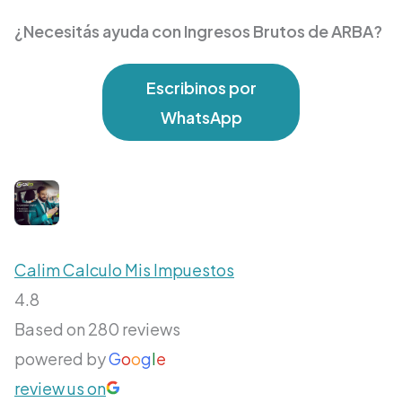
¿Necesitás ayuda con Ingresos Brutos de ARBA?
Escribinos por
WhatsApp
Calim Calculo Mis Impuestos
4.8
Based on 280 reviews
powered by
G
o
o
g
l
e
review us on