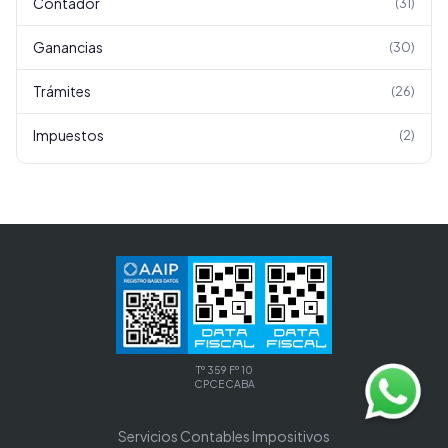
Contador
(
31
)
Ganancias
(
30
)
Trámites
(
26
)
Impuestos
(
2
)
Tº 359 Fº 10
CPCECABA
Servicios Contables Impositivos